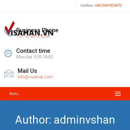
Hotline
:
+84.0947929872
Business Phone
+ 61 32 8376 6284
Contact time
Mon-Sat: 9.00-18.00
Mail Us
info@visahub.com
Menu
Author:
adminvshan