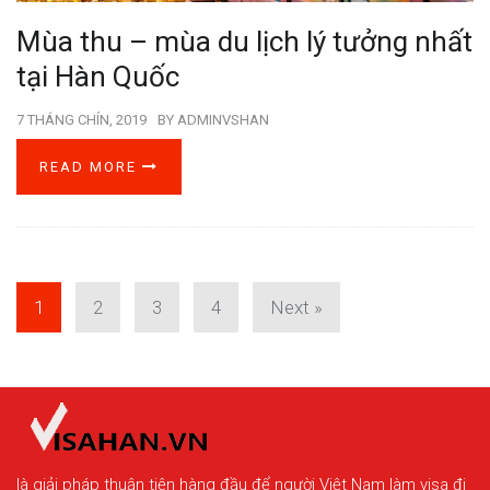
Mùa thu – mùa du lịch lý tưởng nhất
tại Hàn Quốc
7 THÁNG CHÍN, 2019
BY
ADMINVSHAN
READ MORE
1
2
3
4
Next »
là giải pháp thuận tiện hàng đầu để người Việt Nam làm visa đi