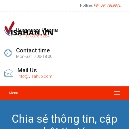
Hotline
:
+84.0947929872
Business Phone
+ 61 32 8376 6284
Contact time
Mon-Sat: 9.00-18.00
Mail Us
info@visahub.com
Menu
Chia sẻ thông tin, cập